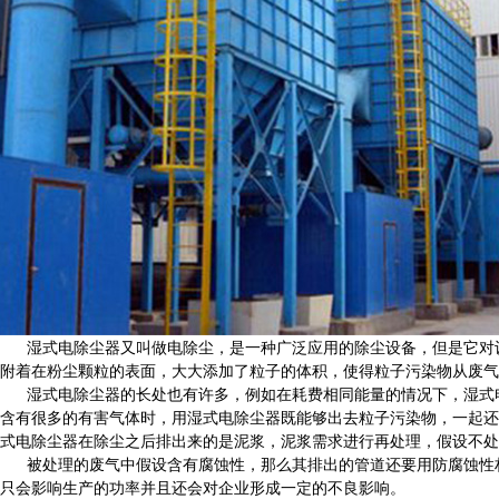
湿式电除尘器又叫做电除尘，是一种广泛应用的除尘设备，但是它对设备
附着在粉尘颗粒的表面，大大添加了粒子的体积，使得粒子污染物从废气
湿式电除尘器的长处也有许多，例如在耗费相同能量的情况下，湿式电
含有很多的有害气体时，用湿式电除尘器既能够出去粒子污染物，一起还
式电除尘器在除尘之后排出来的是泥浆，泥浆需求进行再处理，假设不处
被处理的废气中假设含有腐蚀性，那么其排出的管道还要用防腐蚀性材
只会影响生产的功率并且还会对企业形成一定的不良影响。