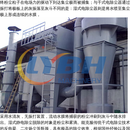
终粉尘粒子在电场力的驱动下到达集尘极而被捕集；与干式电除尘器通过
振打将极板上的灰振落至灰斗不同的是：湿式电除尘器则是将水喷至集尘
极上形成连续的水膜，
采用水清灰，无振打装置，流动水膜将捕获的粉尘冲刷到灰斗中随水排
出。湿式静电除尘脱除的对象是粉尘和雾滴。能克服传统干式电除尘技术
的反电晕、二次扬尘等瓶颈，具有极高的除尘效率，根据国外经验以及国