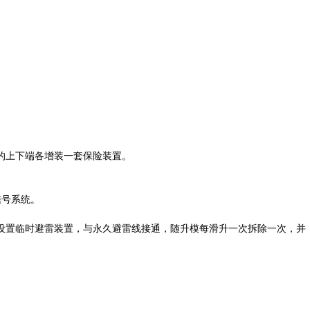
的上下端各增装一套保险装置。
信号系统。
设置临时避雷装置，与永久避雷线接通，随升模每滑升一次拆除一次，并