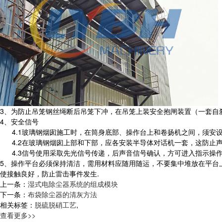
3、为防止吊笼钢丝绳断后吊笼下冲，在吊笼上装安全抱闸装置（一套自
4、安全信号
4.1玻璃钢烟囱施工时，在筒身底部、操作台上和卷扬机之间，须安
4.2在玻璃钢烟囱上部和下部，应各安装半导体对话机一套，这防止
4.3信号使用采取先光信号传递，后声音信号确认，方可进入指示操
5、操作平台必须保持清洁，需用材料应随用随运，不要集中堆放在平台
使接触良好，防止雷击事件发生.
上一条：
湿式电除尘器系统的组成模块
下一条：
布袋除尘器的清灰方法
相关标签：
脱硫脱硝工艺
,
查看更多>>