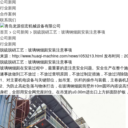
公司新闻
行业新闻
合作案例
联系我们
首页
>
公司新闻
>
脱硫脱硝工艺：玻璃钢烟囱安装注意事项
公司新闻
行业新闻
脱硫脱硝工艺：玻璃钢烟囱安装注意事项
来源：http://www.huaqi-machine.com/news1053213.html
发布时间：2024
脱硫脱硝工艺：玻璃钢烟囱安装注意事项
玻璃钢烟囱在安装过程中，最重要的是注意安全问题。安全生产在整个施
遂事故做到三不放过：不放过查明原因，不放过制定措施，不放过消除隐
1、对主要机电设备与关键部位，如吊笼、扒杆的操作与装载，主卷扬机
2、为防止高处坠落与物体打击，在玻璃钢烟囱筒壁外10m圆环内搭设高空
身栏，全部用安全网兜座封住。在吊笼的±0.00m进出口上方斜面防护