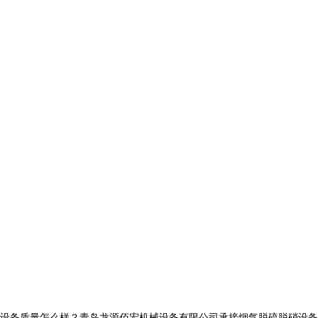
质量怎么样？青岛龙源佰宏机械设备有限公司承接烟气脱硫脱硝设备,脱硫除尘