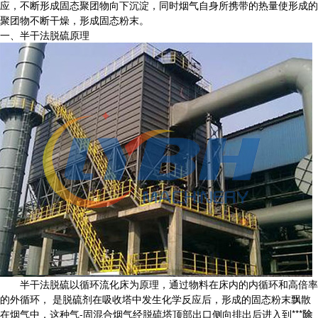
应，不断形成固态聚团物向下沉淀，同时烟气自身所携带的热量使形成的
聚团物不断干燥，形成固态粉末。
一、半干法脱硫原理
半干法脱硫以循环流化床为原理，通过物料在床内的内循环和高倍率
的外循环， 是脱硫剂在吸收塔中发生化学反应后，形成的固态粉末飘散
在烟气中，这种气-固混合烟气经脱硫塔顶部出口侧向排出后进入到***
除