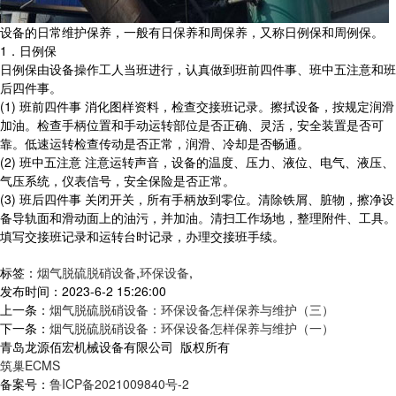
设备的日常维护保养，一般有日保养和周保养，又称日例保和周例保。
1．日例保
日例保由设备操作工人当班进行，认真做到班前四件事、班中五注意和班
后四件事。
(1) 班前四件事 消化图样资料，检查交接班记录。擦拭设备，按规定润滑
加油。检查手柄位置和手动运转部位是否正确、灵活，安全装置是否可
靠。低速运转检查传动是否正常，润滑、冷却是否畅通。
(2) 班中五注意 注意运转声音，设备的温度、压力、液位、电气、液压、
气压系统，仪表信号，安全保险是否正常。
(3) 班后四件事 关闭开关，所有手柄放到零位。清除铁屑、脏物，擦净设
备导轨面和滑动面上的油污，并加油。清扫工作场地，整理附件、工具。
填写交接班记录和运转台时记录，办理交接班手续。
标签：
烟气脱硫脱硝设备
,
环保设备
,
发布时间：2023-6-2 15:26:00
上一条：
烟气脱硫脱硝设备：环保设备怎样保养与维护（三）
下一条：
烟气脱硫脱硝设备：环保设备怎样保养与维护（一）
青岛龙源佰宏机械设备有限公司 版权所有
筑巢ECMS
备案号：
鲁ICP备2021009840号-2