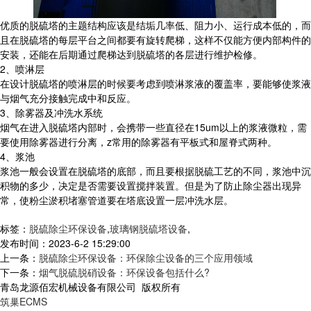
优质的脱硫塔的主题结构应该是结垢几率低、阻力小、运行成本低的，而
且在脱硫塔的每层平台之间都要有旋转爬梯，这样不仅能方便内部构件的
安装，还能在后期通过爬梯达到脱硫塔的各层进行维护检修。
2、喷淋层
在设计脱硫塔的喷淋层的时候要考虑到喷淋浆液的覆盖率，要能够使浆液
与烟气充分接触完成中和反应。
3、除雾器及冲洗水系统
烟气在进入脱硫塔内部时，会携带一些直径在15um以上的浆液微粒，需
要使用除雾器进行分离，z常用的除雾器有平板式和屋脊式两种。
4、浆池
浆池一般会设置在脱硫塔的底部，而且要根据脱硫工艺的不同，浆池中沉
积物的多少，决定是否需要设置搅拌装置。但是为了防止除尘器出现异
常，使粉尘淤积堵塞管道要在塔底设置一层冲洗水层。
标签：
脱硫除尘环保设备
,
玻璃钢脱硫塔设备
,
发布时间：2023-6-2 15:29:00
上一条：
脱硫除尘环保设备：环保除尘设备的三个应用领域
下一条：
烟气脱硫脱硝设备：环保设备包括什么?
青岛龙源佰宏机械设备有限公司 版权所有
筑巢ECMS