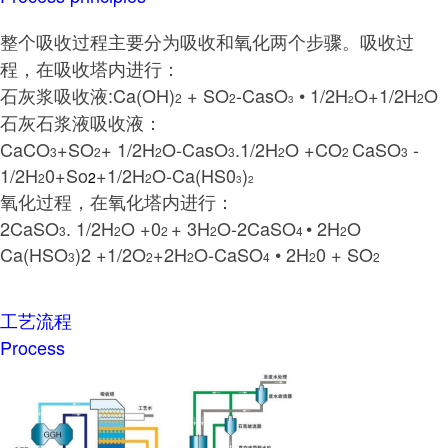
整个吸收过程主要分为吸收和氧化两个步骤。吸收过
程，在吸收塔内进行：
石灰浆吸收液:Ca(OH)
+ SO
-CasO
• 1/2H
O+1/2H
O
2
2
2
3
2
石灰石浆液吸收液：
CaCO
+SO
+ 1/2H
O-CasO
.1/2H
O +CO
CaSO
-
3
2
2
3
2
2
3
1/2H
0+So
+1/2H
O
-Ca(HS0
)
2
2
2
3
2
氧化过程，在氧化塔内进行：
2CaSO
. 1/2H
O +0
+ 3H
O-2CaSO
• 2H
O
3
2
2
2
4
2
Ca(HSO
)2 +1/2O
+2H
O-CaSO
• 2H
0 + SO
3
2
2
4
2
2
工艺流程
Process