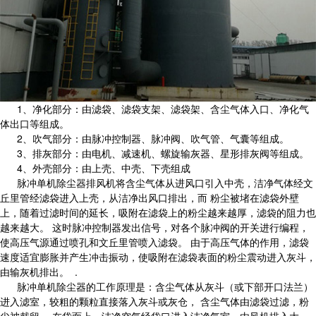
1、净化部分：由滤袋、滤袋支架、滤袋架、含尘气体入口、净化气
体出口等组成。
2、吹气部分：由脉冲控制器、脉冲阀、吹气管、气囊等组成。
3、排灰部分：由电机、减速机、螺旋输灰器、星形排灰阀等组成。
4、外壳部分：由上壳、中壳、下壳组成
脉冲单机除尘器排风机将含尘气体从进风口引入中壳，洁净气体经文
丘里管经滤袋进入上壳，从洁净出风口排出，而 粉尘被堵在滤袋外壁
上，随着过滤时间的延长，吸附在滤袋上的粉尘越来越厚，滤袋的阻力也
越来越大。 这时脉冲控制器发出信号，对各个脉冲阀的开关进行编程，
使高压气源通过喷孔和文丘里管喷入滤袋。 由于高压气体的作用，滤袋
速度适宜膨胀并产生冲击振动，使吸附在滤袋表面的粉尘震动进入灰斗，
由输灰机排出。 .
脉冲单机除尘器的工作原理是：含尘气体从灰斗（或下部开口法兰）
进入滤室，较粗的颗粒直接落入灰斗或灰仓， 含尘气体由滤袋过滤，粉