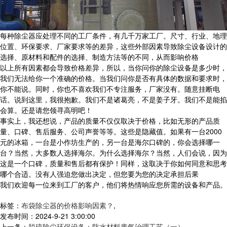
每种除尘器应处理不同的工厂条件，有几千万家工厂。尺寸、行业、地理
位置、环保要求、厂家要求等的差异，这些外部因素导致除尘设备设计的
选择、原材料和配件的选择、制造方法等的不同，从而影响价格
以上所有因素都会导致价格差异，所以，当你问你的除尘设备是多少时，
我们无法给你一个准确的价格。当我们问你是否有具体的数据和要求时，
你不能说。同时，你也不喜欢我们不专注服务，厂家没有。随意挂断电
话。说到这里，我很抱歉。我们不是诸葛亮，不是姜子牙。我们不是能掐
会算。还是请您领寻高明吧！
事实上，我还想说，产品的质量不仅仅取决于价格，比如无形的产品质
量、口碑、售后服务、公司声誉等等。这些是隐藏值。如果有一台2000
元的冰箱，一台是小作坊生产的，另一台是海尔口碑的，你会选择哪一
台？当然，大多数人选择海尔。为什么选择海尔？当然，人们会说，因为
这是一个口碑，质量和售后都有保护！同样，这取决于你如何同意和思考
哪个合适。没有人强迫您做出决定，但您要为您的决定承担后果
我们欢迎每一位来到工厂的客户，他们将热情响应您所需的设备和产品。
标签：
布袋除尘器的价格影响因素？
,
发布时间：2024-9-21 3:00:00
上一条：
脱硫除尘环保设备：防水材料废气治理工艺（一）